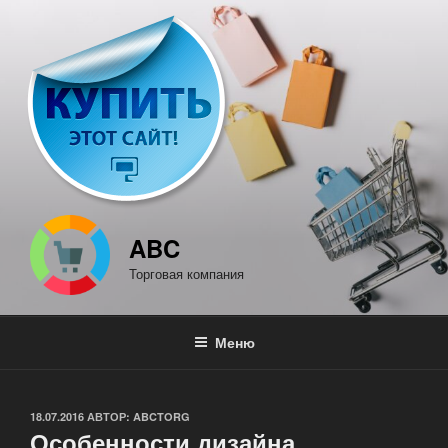
Перейти
к
содержимому
ABC
Торговая компания
Меню
ОПУБЛИКОВАНО
18.07.2016
АВТОР:
ABCTORG
Особенности дизайна