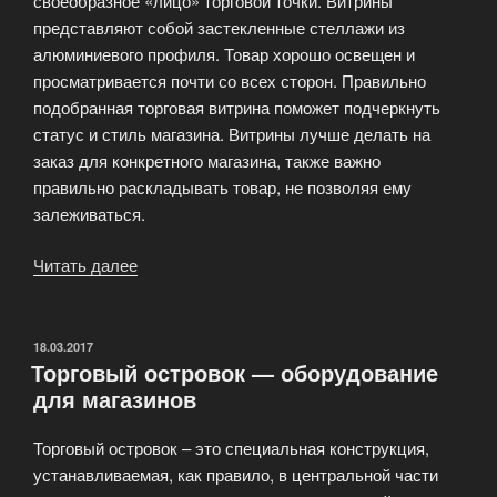
своеобразное «лицо» торговой точки. Витрины
представляют собой застекленные стеллажи из
алюминиевого профиля. Товар хорошо освещен и
просматривается почти со всех сторон. Правильно
подобранная торговая витрина поможет подчеркнуть
статус и стиль магазина. Витрины лучше делать на
заказ для конкретного магазина, также важно
правильно раскладывать товар, не позволяя ему
залеживаться.
Читать далее
«Витрины,
прилавки,
регалы,
горки…
ОПУБЛИКОВАНО
18.03.2017
Торговый островок — оборудование
что
для магазинов
выбрать?»
Торговый островок – это специальная конструкция,
устанавливаемая, как правило, в центральной части