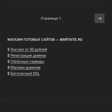
двигатель
торговли
и
Навигация
Сле
Страница
1
роль
по
стра
манекенов
записям
в
ней»
МАГАЗИН ГОТОВЫХ САЙТОВ — MARTSITE.RU
$
Хостинг от 92 рублей
$
Регистрация домена
$
Облачные серверы
$
Магазин доменов
$
Бесплатный SSL
.